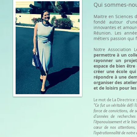
Qui sommes-nou
Maitre en Sciences d
fondé autour d'u
innovantes et amoure
Réunion. Les année
métiers passion qui f
Notre Association
permettre à un colle
rayonner un projet
espace de bien être
créer une école qui
répondre à une dema
organiser des atelier
et de loisirs pour les
Le mot de La Directrice :
"Ce fut un véritable défi 
force de convictions, de s
d’années de recherches 
l’épanouissement et le bie
cœur de nos attentions,
l’opérationnalité de notr