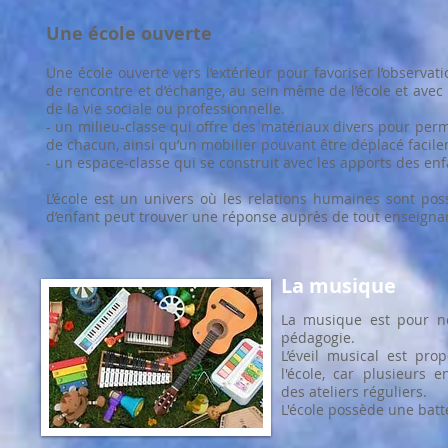
Une école ouverte
Une école ouverte vers l’extérieur pour favoriser l’observat
de rencontre et d’échange, au sein même de l’école et avec l
de la vie sociale ou professionnelle.
- un milieu-classe qui offre des matériaux divers pour perm
de chacun, ainsi qu’un mobilier pouvant être déplacé facile
- un espace-classe qui se construit avec les apports des enf
L’école est un univers où les relations humaines sont pos
d’enfant peut trouver une réponse auprès de tout enseigna
La musique
La musique est pour no
pédagogie.
L’éveil musical est pro
l'école, car plusieurs 
des ateliers réguliers.
L'école possède une batt