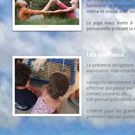
hormonal et physique, 
hormonal et physique, 
même et mieux avec les
même et mieux avec les
Le yoga nous invite à 
Le yoga nous invite à 
personnelle prônant la 
personnelle prônant la 
Les animaux
La présence obligatoire
exploration intéressant
Lorsqu’ils rencontrent 
affective qui passe par 
contact corporel, etc...
Cet animal qu’il côtoie 
L'intérêt pour les gran
prennent soin au quotid