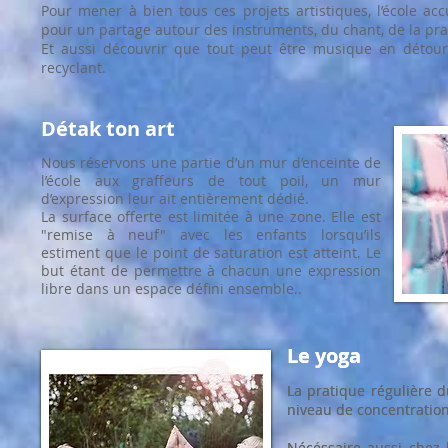
Pour mener à bien tous ces projets artistiques, l’école acc
pour un partage autour des instruments, du chant, de la pra
Et aussi découvrir que tout peut être musique en détour
recyclant.
Détak ton art
Nous réservons une partie d’un mur d’enceinte de
l’école aux graffeurs de tout poil, un mur
d’expression leur ait entièrement dédié.
La surface offerte est limitée à une zone. Elle est
"remise à neuf" avec les enfants lorsqu’ils
estiment que le point de saturation est atteint. Le
but étant de permettre à chacun une expression
libre dans un espace défini ensemble..
Le yoga
Le yoga
La pratique régulière d
La pratique régulière d
niveau de concentration
niveau de concentration
Nécéssaire aussi chez 
Nécessaire aussi chez 