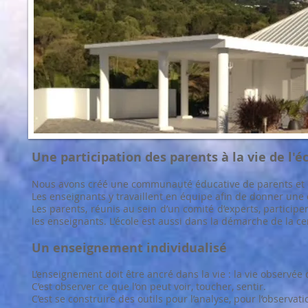
Une participation des parents à la vie de l'é
Nous avons créé une communauté éducative de parents et e
Les enseignants y travaillent en équipe afin de donner une
Les parents, réunis au sein d’un comité d’experts, participe
les enseignants. L'école est aussi dans la démarche de la cer
Un enseignement individualisé
L’enseignement doit être ancré dans la vie : la vie observée d
C’est observer ce que l’on peut voir, toucher, sentir.
C’est se construire des outils pour l’analyse, pour l’observat