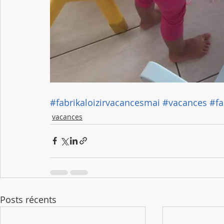
#fabrikaloizirvacancesmai
#vacances
#fa
vacances
Posts récents