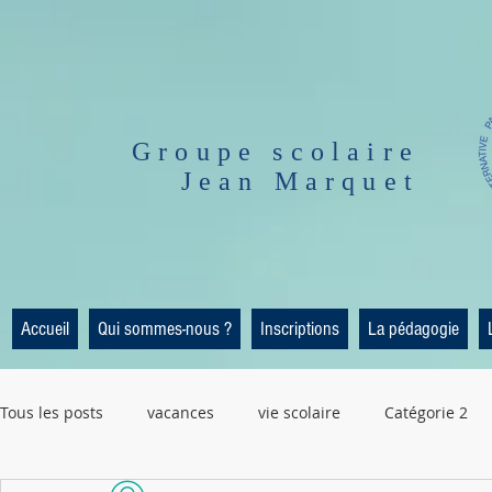
Groupe scolaire
Jean Marquet
Accueil
Qui sommes-nous ?
Inscriptions
La pédagogie
Tous les posts
vacances
vie scolaire
Catégorie 2