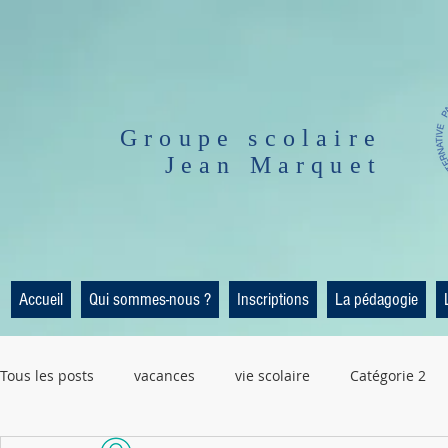
Groupe scolaire
Jean Marquet
Accueil
Qui sommes-nous ?
Inscriptions
La pédagogie
Tous les posts
vacances
vie scolaire
Catégorie 2