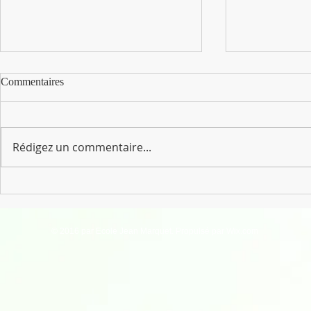
Commentaires
Rédigez un commentaire...
Actualités: Une place en crèche
Grandes vaca
est disponible
loiZir !
© 2016 par Ecole Jean Marquet. Propulsé par
Wix.com