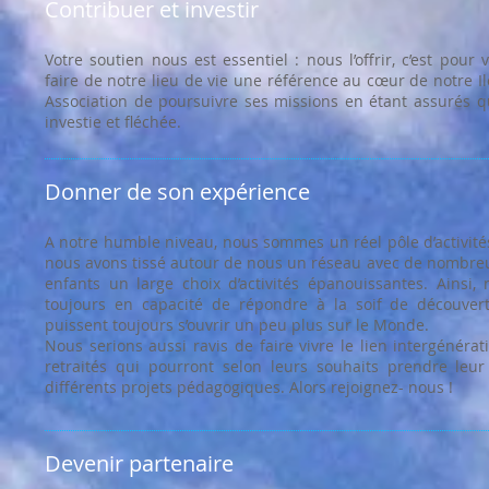
Contribuer et investir
Votre soutien nous est essentiel : nous l’offrir, c’est pour
faire de notre lieu de vie une référence au cœur de notre I
Association de poursuivre ses missions en étant assurés qu
investie et fléchée.
Donner de son expérience
A notre humble niveau, nous sommes un réel pôle d’activités
nous avons tissé autour de nous un réseau avec de nombreux
enfants un large choix d’activités épanouissantes. Ainsi, 
toujours en capacité de répondre à la soif de découver
puissent toujours s’ouvrir un peu plus sur le Monde.
Nous serions aussi ravis de faire vivre le lien intergénérat
retraités qui pourront selon leurs souhaits prendre leu
différents projets pédagogiques. Alors rejoignez- nous !
Devenir partenaire